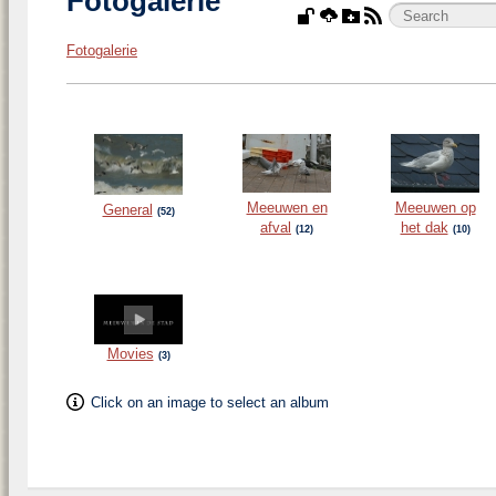
Fotogalerie
Fotogalerie
Meeuwen en
Meeuwen op
General
52
afval
het dak
12
10
Movies
3
Click on an image to select an album