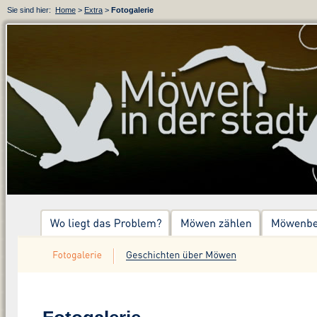
Sie sind hier:
Home
>
Extra
>
Fotogalerie