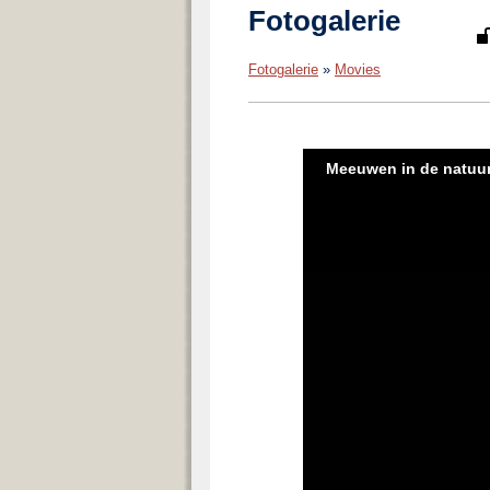
Fotogalerie
Fotogalerie
»
Movies
Meeuwen in de natuu