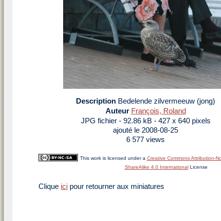
Description
Bedelende zilvermeeuw (jong)
Auteur
François, Roland
JPG fichier
- 92.86 kB
- 427 x 640 pixels
ajouté le 2008-08-25
6 577 views
This work is licensed under a
Creative Commons Attribution-N
ShareAlike 4.0 International
License
Clique
ici
pour retourner aux miniatures