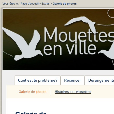
Vous-êtes ici:
Page d‘accueil
>
Extras
>
Galerie de photos