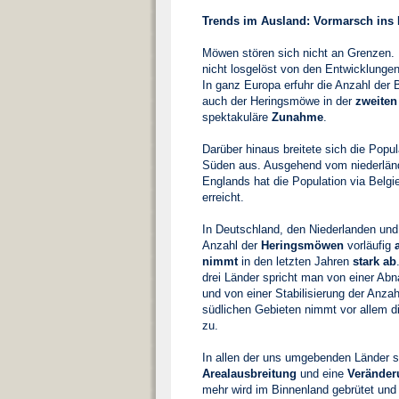
Trends im Ausland: Vormarsch ins 
Möwen stören sich nicht an Grenzen.
nicht losgelöst von den Entwicklunge
In ganz Europa erfuhr die Anzahl der
auch der Heringsmöwe in der
zweiten
spektakuläre
Zunahme
.
Darüber hinaus breitete sich die Popu
Süden aus. Ausgehend vom niederlän
Englands hat die Population via Belg
erreicht.
In Deutschland, den Niederlanden und
Anzahl der
Heringsmöwen
vorläufig
nimmt
in den letzten Jahren
stark ab
drei Länder spricht man von einer Ab
und von einer Stabilisierung der Anza
südlichen Gebieten nimmt vor allem 
zu.
In allen der uns umgebenden Länder s
Arealausbreitung
und eine
Veränder
mehr wird im Binnenland gebrütet und