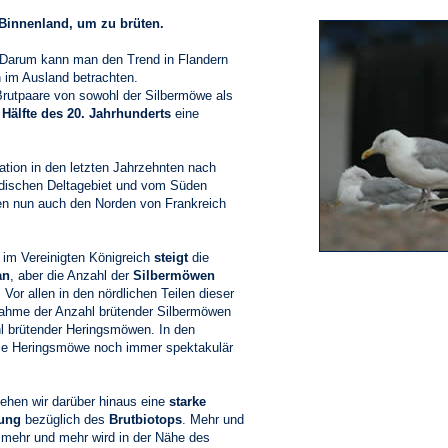
Binnenland, um zu brüten.
 Darum kann man den Trend in Flandern
n im Ausland betrachten.
 Brutpaare von sowohl der Silbermöwe als
 Hälfte des 20. Jahrhunderts
eine
lation in den letzten Jahrzehnten nach
dischen Deltagebiet und vom Süden
ien nun auch den Norden von Frankreich
 im Vereinigten Königreich
steigt
die
an
, aber die Anzahl der
Silbermöwen
. Vor allen in den nördlichen Teilen dieser
nahme der Anzahl brütender Silbermöwen
hl brütender Heringsmöwen. In den
die Heringsmöwe noch immer spektakulär
ehen wir darüber hinaus eine
starke
ung
bezüglich des
Brutbiotops
. Mehr und
 mehr und mehr wird in der Nähe des