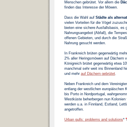
Menschen gebrütet. Vor allem die
Däc
finden das Interesse der Möwen.
Dass die Wahl auf
Städte als alterna
vielen Vorteilen für die Vögel zuzusch
bieten eine sichere Ausfallsbasis, es 
Nahrungsangebot (Abfall), die Tempera
offenen Gebieten, und durch die Str
Nahrung gesucht werden.
In Frankreich brüten gegenwärtig meh
2% aller Heringsmöwen auf Dächern v
Königreich brütet gegenwärtig etwa 1
manchmal sehr weit ins Binnenland hi
und mehr
auf Dächern gebrütet
.
Neben Frankreich und dem Vereinigte
entlang der westlichen europäischen 
bis Porto in Nordportugal, wahrgenom
Westküste beherbergen nun Kolonien 
werden u.a. in Finnland, Estland, Let
angetroffen.
Urban gulls: problems and solutions
*