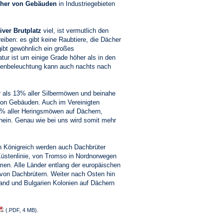
her von Gebäuden
in Industriegebieten
tiver Brutplatz
viel, ist vermutlich den
reiben: es gibt keine Raubtiere, die Dächer
gibt gewöhnlich ein großes
tur ist um einige Grade höher als in den
aßenbeleuchtung kann auch nachts nach
r als 13% aller Silbermöwen und beinahe
on Gebäuden. Auch im Vereinigten
0% aller Heringsmöwen auf Dächern,
nein. Genau wie bei uns wird somit mehr
n Königreich werden auch Dachbrüter
Küstenlinie, von Tromso in Nordnorwegen
men. Alle Länder entlang der europäischen
von Dachbrütern. Weiter nach Osten hin
tland und Bulgarien Kolonien auf Dächern
.
(.PDF, 4 MB)