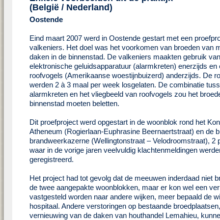
(België / Nederland)
Oostende
Eind maart 2007 werd in Oostende gestart met een proefpro
valkeniers. Het doel was het voorkomen van broeden van
daken in de binnenstad. De valkeniers maakten gebruik va
elektronische geluidsapparatuur (alarmkreten) enerzijds en 
roofvogels (Amerikaanse woestijnbuizerd) anderzijds. De r
werden 2 à 3 maal per week losgelaten. De combinatie tus
alarmkreten en het vliegbeeld van roofvogels zou het broed
binnenstad moeten beletten.
Dit proefproject werd opgestart in de woonblok rond het Koni
Atheneum (Rogierlaan-Euphrasine Beernaertstraat) en de b
brandweerkazerne (Wellingtonstraat – Velodroomstraat), 2 
waar in de vorige jaren veelvuldig klachtenmeldingen werde
geregistreerd.
Het project had tot gevolg dat de meeuwen inderdaad niet b
de twee aangepakte woonblokken, maar er kon wel een ver
vastgesteld worden naar andere wijken, meer bepaald de w
hospitaal. Andere verstoringen op bestaande broedplaatsen,
vernieuwing van de daken van houthandel Lemahieu, kunn