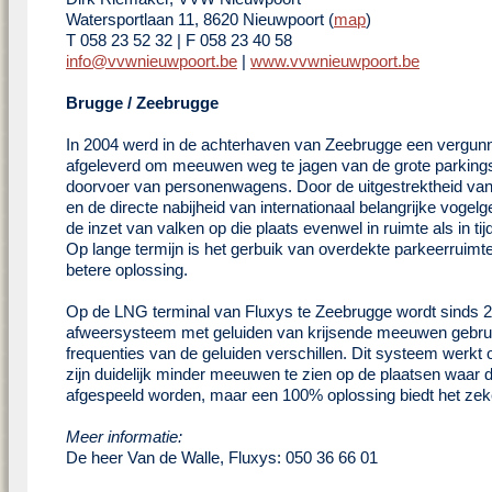
Watersportlaan 11, 8620 Nieuwpoort (
map
)
T 058 23 52 32 | F 058 23 40 58
info@vvwnieuwpoort.be
|
www.vvwnieuwpoort.be
Brugge / Zeebrugge
In 2004 werd in de achterhaven van Zeebrugge een vergun
afgeleverd om meeuwen weg te jagen van de grote parking
doorvoer van personenwagens. Door de uitgestrektheid van
en de directe nabijheid van internationaal belangrijke voge
de inzet van valken op die plaats evenwel in ruimte als in tij
Op lange termijn is het gerbuik van overdekte parkeerruimt
betere oplossing.
Op de LNG terminal van Fluxys te Zeebrugge wordt sinds 
afweersysteem met geluiden van krijsende meeuwen gebrui
frequenties van de geluiden verschillen. Dit systeem werkt 
zijn duidelijk minder meeuwen te zien op de plaatsen waar 
afgespeeld worden, maar een 100% oplossing biedt het zeke
Meer informatie:
De heer Van de Walle, Fluxys: 050 36 66 01