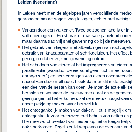
Leiden (Nederland)
In Leiden heeft men de afgelopen jaren verschillende meth
geprobeerd om de vogels weg te jagen, echter met weinig 
Vangen door een valkenier. Twee seizoenen lang is er in 
valkenier ingezet. Eerst brak er massale paniek uit onder
maar daarna trad vrij snel gewenning op bij de meeuwen.
Het gebruik van vliegers met afbeeldingen van roofvogels
gebruik van knapapparaten of schrikgeluiden. Het effect 
gering, omdat er vrij snel gewenning optrad.
Het schudden van eieren of het impregneren van eieren 
paraffineolie (waardoor de eierschil geen lucht meer doorl
embryo sterft) en het vervangen van eieren door steeneie
nadeel van deze methodes bleek dat men dit in de prakti
een deel van de nesten kan doen. Je moet de actie elk s
herhalen en wanneer de meeuw merkt dat op de genoem
geen jongen uit het ei komen, zal de meeuw hoogstwaarsc
ander plekje opzoeken waar het wel lukt.
Het ontoegankelijk maken van daken. Het is mogelijk om
ontoegankelijk voor meeuwen met behulp van netten en p
Hiermee wordt overlast van nesten op het ontoegankelij
dak voorkomen. Tegelijkertijd verplaatst de overlast va