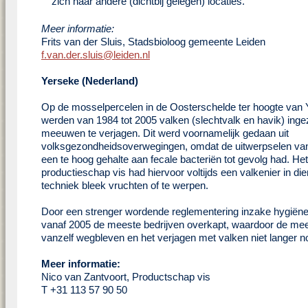
zich naar andere (dichtbij gelegen) locaties.
Meer informatie:
Frits van der Sluis, Stadsbioloog gemeente Leiden
f.van.der.sluis@leiden.nl
Yerseke (Nederland)
Op de mosselpercelen in de Oosterschelde ter hoogte van
werden van 1984 tot 2005 valken (slechtvalk en havik) ing
meeuwen te verjagen. Dit werd voornamelijk gedaan uit
volksgezondheidsoverwegingen, omdat de uitwerpselen va
een te hoog gehalte aan fecale bacteriën tot gevolg had. Het
productieschap vis had hiervoor voltijds een valkenier in di
techniek bleek vruchten of te werpen.
Door een strenger wordende reglementering inzake hygiën
vanaf 2005 de meeste bedrijven overkapt, waardoor de m
vanzelf wegbleven en het verjagen met valken niet langer n
Meer informatie:
Nico van Zantvoort, Productschap vis
T +31 113 57 90 50